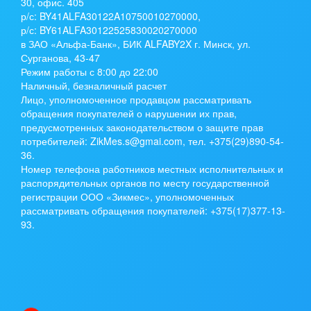
30, офис. 405
р/с:
BY41ALFA30122A10750010270000
,
р/с:
BY61ALFA30122525830020270000
в ЗАО «Альфа-Банк», БИК ALFABY2X г. Минск, ул.
Сурганова, 43-47
Режим работы с 8:00 до 22:00
Наличный, безналичный расчет
Лицо, уполномоченное продавцом рассматривать
обращения покупателей о нарушении их прав,
предусмотренных законодательством о защите прав
потребителей: ZikMes.s@gmai.com, тел. +375(29)890-54-
36.
Номер телефона работников местных исполнительных и
распорядительных органов по месту государственной
регистрации ООО «Зикмес», уполномоченных
рассматривать обращения покупателей: +375(17)377-13-
93.