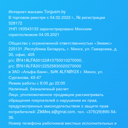
Интернет-магазин Torguem.by
В торговом реестре с 04.02.2022 г., № регистрации
528172
УНП 193543133 зарегистрировано Минским
горисполкомом 04.05.2021
Общество с ограниченной ответственностью «Зикмес»
220131 ,Республика Беларусь, г. Минск, ул. Гамарника, д.
30, офис. 405
р/с:
BY41ALFA30122A10750010270000
,
р/с:
BY61ALFA30122525830020270000
в ЗАО «Альфа-Банк», БИК ALFABY2X г. Минск, ул.
Сурганова, 43-47
Режим работы с 8:00 до 22:00
Наличный, безналичный расчет
Лицо, уполномоченное продавцом рассматривать
обращения покупателей о нарушении их прав,
предусмотренных законодательством о защите прав
потребителей: ZikMes.s@gmai.com, тел. +375(29)890-54-
36.
Номер телефона работников местных исполнительных и