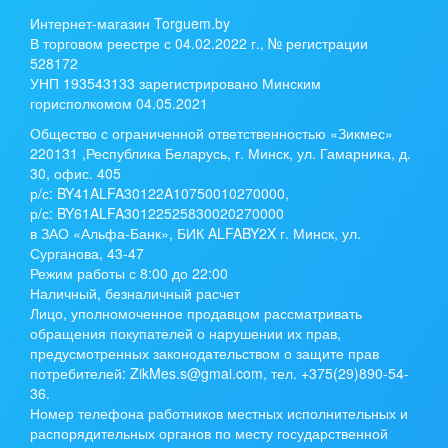
Интернет-магазин Torguem.by
В торговом реестре с 04.02.2022 г., № регистрации
528172
УНП 193543133 зарегистрировано Минским
горисполкомом 04.05.2021
Общество с ограниченной ответственностью «Зикмес»
220131 ,Республика Беларусь, г. Минск, ул. Гамарника, д.
30, офис. 405
р/с:
BY41ALFA30122A10750010270000
,
р/с:
BY61ALFA30122525830020270000
в ЗАО «Альфа-Банк», БИК ALFABY2X г. Минск, ул.
Сурганова, 43-47
Режим работы с 8:00 до 22:00
Наличный, безналичный расчет
Лицо, уполномоченное продавцом рассматривать
обращения покупателей о нарушении их прав,
предусмотренных законодательством о защите прав
потребителей: ZikMes.s@gmai.com, тел. +375(29)890-54-
36.
Номер телефона работников местных исполнительных и
распорядительных органов по месту государственной