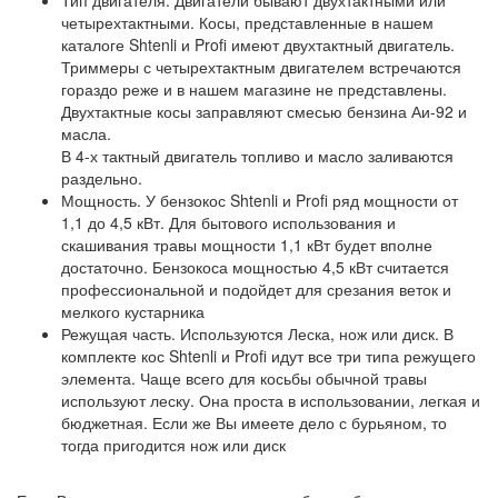
Тип двигателя. Двигатели бывают двухтактными или
четырехтактными. Косы, представленные в нашем
каталоге Shtenli и Profi имеют двухтактный двигатель.
Триммеры с четырехтактным двигателем встречаются
гораздо реже и в нашем магазине не представлены.
Двухтактные косы заправляют смесью бензина Аи-92 и
масла.
В 4-х тактный двигатель топливо и масло заливаются
раздельно.
Мощность. У бензокос Shtenli и Profi ряд мощности от
1,1 до 4,5 кВт. Для бытового использования и
скашивания травы мощности 1,1 кВт будет вполне
достаточно. Бензокоса мощностью 4,5 кВт считается
профессиональной и подойдет для срезания веток и
мелкого кустарника
Режущая часть. Используются Леска, нож или диск. В
комплекте кос Shtenli и Profi идут все три типа режущего
элемента. Чаще всего для косьбы обычной травы
используют леску. Она проста в использовании, легкая и
бюджетная. Если же Вы имеете дело с бурьяном, то
тогда пригодится нож или диск