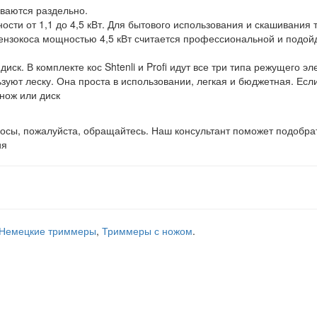
иваются раздельно.
ности от 1,1 до 4,5 кВт. Для бытового использования и скашивания 
Бензокоса мощностью 4,5 кВт считается профессиональной и подой
иск. В комплекте кос Shtenli и Profi идут все три типа режущего эл
зуют леску. Она проста в использовании, легкая и бюджетная. Есл
 нож или диск
осы, пожалуйста, обращайтесь. Наш консультант поможет подобра
ия
Немецкие триммеры
,
Триммеры с ножом
.