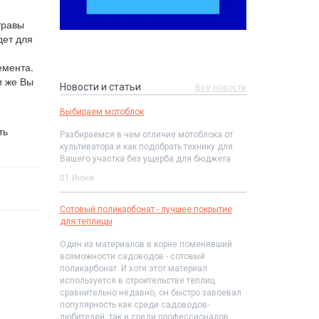
травы
дет для
емента.
и же Вы
Новости и статьи
Все новости
Выбираем мотоблок
ть
Разбираемся в чем отличие мотоблока от
культиватора и как подобрать технику для
Вашего участка без ущерба для бюджета
01 Июня
Сотовый поликарбонат - лучшее покрытие
для теплицы
Один из материалов в корне поменявший
возможности садоводов - сотовый
поликарбонат. И хотя этот материал
используется в строительстве теплиц
сравнительно недавно, он быстро завоевал
популярность как среди садоводов-
любителей, так и среди профессионалов