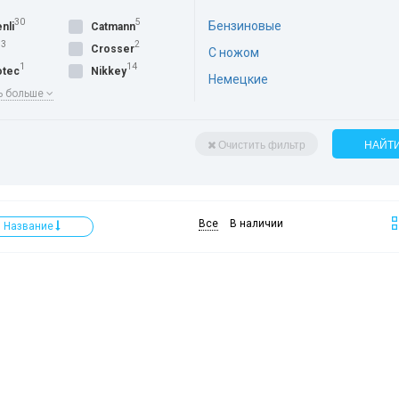
30
5
Бензиновые
nli
Catmann
3
2
O
Crosser
С ножом
1
14
otec
Nikkey
Немецкие
ь больше
Очистить фильтр
НАЙТ
Все
В наличии
Название