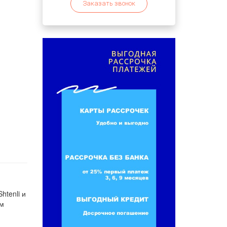
Заказать звонок
htenli и
ем