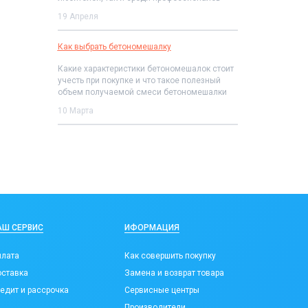
19 Апреля
Как выбрать бетономешалку
Какие характеристики бетономешалок стоит
учесть при покупке и что такое полезный
объем получаемой смеси бетономешалки
10 Марта
АШ СЕРВИС
ИФОРМАЦИЯ
лата
Как совершить покупку
ставка
Замена и возврат товара
едит и рассрочка
Сервисные центры
Производители