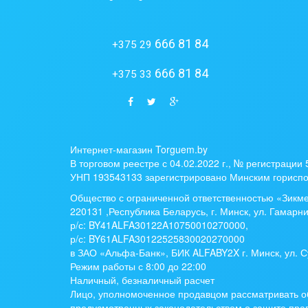
666 81 84
+375 29
666 81 84
+375 33
Интернет-магазин Torguem.by
В торговом реестре с 04.02.2022 г., № регистрации
УНП 193543133 зарегистрировано Минским гориспо
Общество с ограниченной ответственностью «Зикм
220131 ,Республика Беларусь, г. Минск, ул. Гамарни
р/с:
BY41ALFA30122A10750010270000
,
р/с:
BY61ALFA30122525830020270000
в ЗАО «Альфа-Банк», БИК ALFABY2X г. Минск, ул. С
Режим работы с 8:00 до 22:00
Наличный, безналичный расчет
Лицо, уполномоченное продавцом рассматривать о
предусмотренных законодательством о защите прав