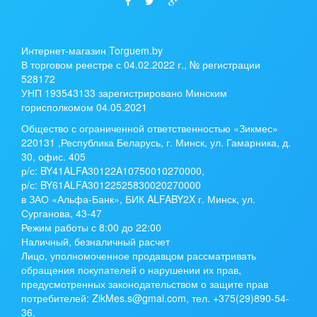
Интернет-магазин Torguem.by
В торговом реестре с 04.02.2022 г., № регистрации
528172
УНП 193543133 зарегистрировано Минским
горисполкомом 04.05.2021
Общество с ограниченной ответственностью «Зикмес»
220131 ,Республика Беларусь, г. Минск, ул. Гамарника, д.
30, офис. 405
р/с:
BY41ALFA30122A10750010270000
,
р/с:
BY61ALFA30122525830020270000
в ЗАО «Альфа-Банк», БИК ALFABY2X г. Минск, ул.
Сурганова, 43-47
Режим работы с 8:00 до 22:00
Наличный, безналичный расчет
Лицо, уполномоченное продавцом рассматривать
обращения покупателей о нарушении их прав,
предусмотренных законодательством о защите прав
потребителей: ZikMes.s@gmai.com, тел. +375(29)890-54-
36.