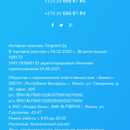
666 81 84
+375 29
666 81 84
+375 33
Интернет-магазин Torguem.by
В торговом реестре с 04.02.2022 г., № регистрации
528172
УНП 193543133 зарегистрировано Минским
горисполкомом 04.05.2021
Общество с ограниченной ответственностью «Зикмес»
220131 ,Республика Беларусь, г. Минск, ул. Гамарника, д.
30, офис. 405
р/с:
BY41ALFA30122A10750010270000
,
р/с:
BY61ALFA30122525830020270000
в ЗАО «Альфа-Банк», БИК ALFABY2X г. Минск, ул.
Сурганова, 43-47
Режим работы с 8:00 до 22:00
Наличный, безналичный расчет
Лицо, уполномоченное продавцом рассматривать