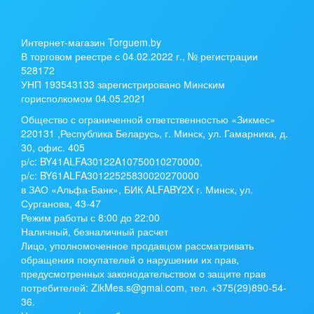
Интернет-магазин Torguem.by
В торговом реестре с 04.02.2022 г., № регистрации
528172
УНП 193543133 зарегистрировано Минским
горисполкомом 04.05.2021
Общество с ограниченной ответственностью «Зикмес»
220131 ,Республика Беларусь, г. Минск, ул. Гамарника, д.
30, офис. 405
р/с:
BY41ALFA30122A10750010270000
,
р/с:
BY61ALFA30122525830020270000
в ЗАО «Альфа-Банк», БИК ALFABY2X г. Минск, ул.
Сурганова, 43-47
Режим работы с 8:00 до 22:00
Наличный, безналичный расчет
Лицо, уполномоченное продавцом рассматривать
обращения покупателей о нарушении их прав,
предусмотренных законодательством о защите прав
потребителей: ZikMes.s@gmai.com, тел. +375(29)890-54-
36.