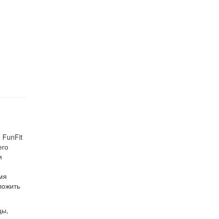
 FunFit
его
и
мя
ложить
цы,