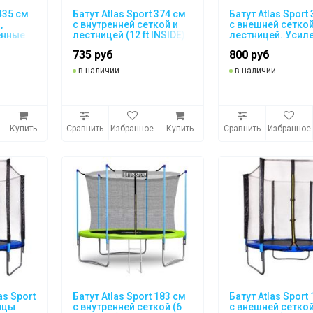
 435 см
Батут Atlas Sport 374 см
Батут Atlas Sport
,
с внутренней сеткой и
с внешней сеткой
енные
лестницей (12 ft INSIDE)
лестницей. Усил
опоры (12ft PRO)
735 руб
800 руб
в наличии
в наличии
Купить
Сравнить
Избранное
Купить
Сравнить
Избранное
as Sport
Батут Atlas Sport 183 см
Батут Atlas Sport
ицы
с внутренней сеткой (6
с внешней сеткой