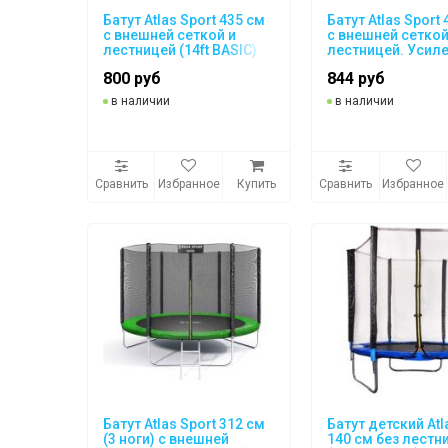
Батут Atlas Sport 435 см
Батут Atlas Sport
с внешней сеткой и
с внешней сеткой
лестницей (14ft BASIC)
лестницей. Усил
опоры (14ft PRO)
800 руб
844 руб
в наличии
в наличии
Сравнить
Избранное
Купить
Сравнить
Избранное
Батут Atlas Sport 312 см
Батут детский Atl
(3 ноги) с внешней
140 см без лестн